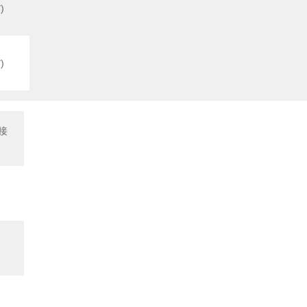
)
)
拼接
屏