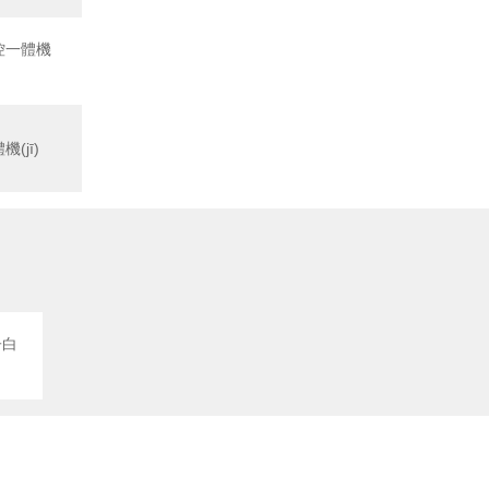
控一體機
(jī)
子白