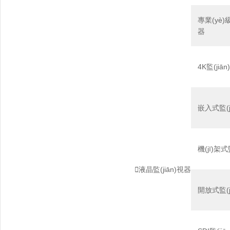
專業(yè)級(
器
4K監(jiā
嵌入式監(j
機(jī)架式

液晶監(jiān)視器
開放式監(j