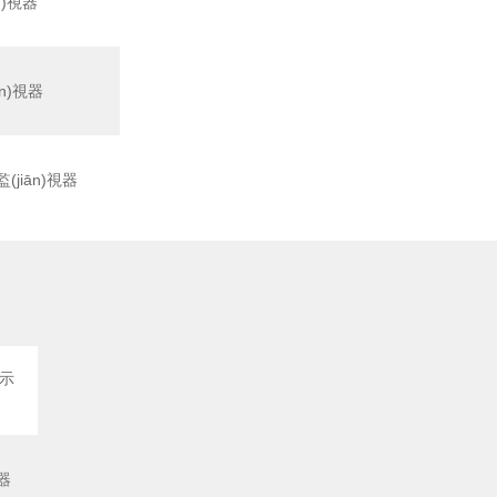
ān)視器
ān)視器
監(jiān)視器
顯示
器