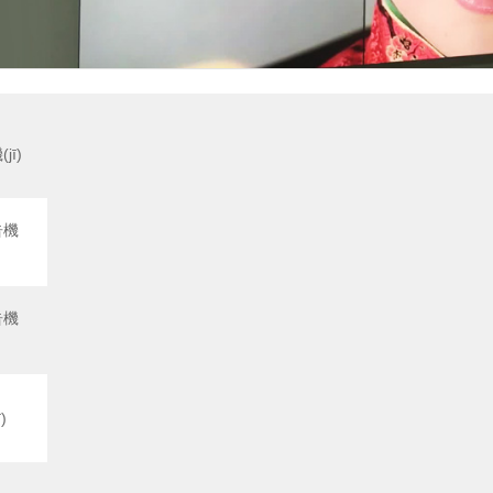
ī)
告機
告機
)