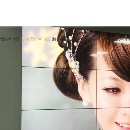
于優(yōu)色
公司產(chǎn)品
解決方案
應(yīng)用案例
客戶服務(wù)