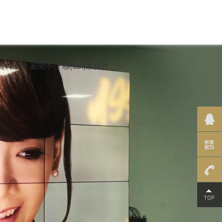
資料下載
新聞中心
聯(lián)系我們
189234