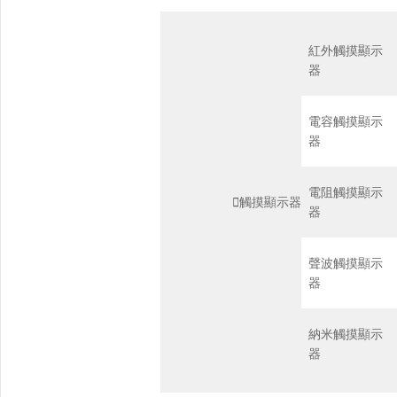
紅外觸摸顯示
器
電容觸摸顯示
器
電阻觸摸顯示

觸摸顯示器
器
聲波觸摸顯示
器
納米觸摸顯示
器