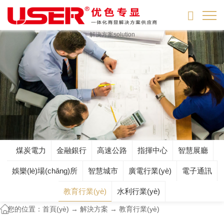

解決方案
solution
煤炭電力
金融銀行
高速公路
指揮中心
智慧展廳
娛樂(lè)場(chǎng)所
智慧城市
廣電行業(yè)
電子通訊
教育行業(yè)
水利行業(yè)
您的位置：
首頁(yè)
→
解決方案
→
教育行業(yè)