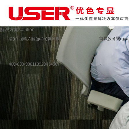
解決方案
solution
首頁(yè)
關(guā
400-830-9881
18923434587