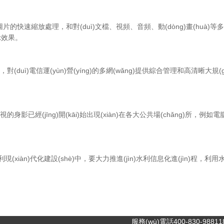
快速縮放處理，和對(duì)文檔、視頻、音頻、動(dòng)畫(hu
的演示效果。
，對(duì)電信運(yùn)營(yíng)的多網(wǎng)提供綜合管理和高清
的身影已經(jīng)開(kāi)始出現(xiàn)在各大公共場(chǎng)所，例如電腦
利現(xiàn)代化建設(shè)中，要大力推進(jìn)水利信息化進(jìn)程，利
。
服務(wù)電話
400-830-9881
1