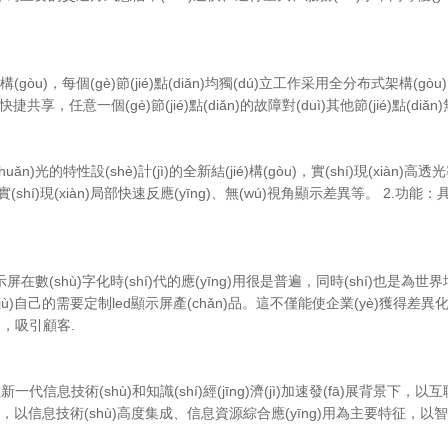
，每個(gè)節(jié)點(diǎn)均獨(dú)立工作采用全分布式架構(gòu)，每個
息可快捷共享，任意一個(gè)節(jié)點(diǎn)的故障對(duì)其他節(jié)點(diǎ
)光的特性設(shè)計(jì)的全新結(jié)構(gòu)，實(shí)現(xiàn
shí)現(xiàn)局部快速反應(yīng)、無(wú)視角顯示差異等。 2.功能：具有屏蔽
led顯示屏在數(shù)字化時(shí)代的應(yīng)用很是普遍，同時(shí)也
ù)自己的需要定制led顯示屏產(chǎn)品。這不僅能使企業(yè)獲得差異化的競(
)，吸引顧客.
信息技術(shù)和知識(shí)經(jīng)濟(jì)加速發(fā)展背景下，以互聯(liá
基礎(chǔ)，以信息技術(shù)高度集成、信息資源綜合應(yīng)用為主要特征，以智