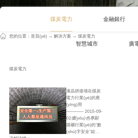
煤炭電力
金融銀行
您的位置：
首頁(yè)
→
解決方案
→
煤炭電力
智慧城市
廣電
煤炭電力
液晶拼接墻在煤炭
電力行業(yè)的應
(yīng)用
———— 2015-09-
02
優(yōu)色專顯
煤礦行業(yè)的“數
(shù)字安全”綜合