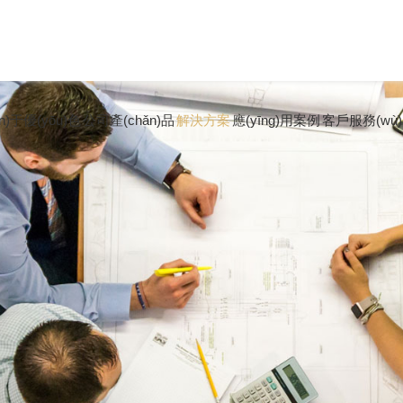
n)于優(yōu)色
公司產(chǎn)品
解決方案
應(yīng)用案例
客戶服務(wù)