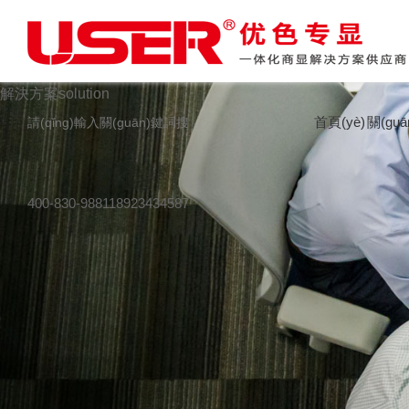
解決方案
solution
首頁(yè)
關(guā
400-830-9881
18923434587