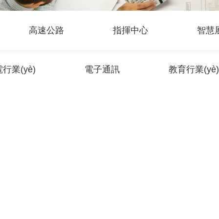
高速公路
指揮中心
智慧
行業(yè)
電子通訊
教育行業(yè)