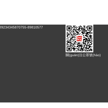
8923434587
0755-89810577
關(guān)注公眾號(hào)