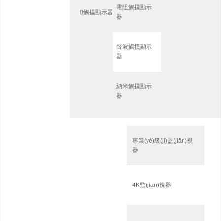
電阻觸摸顯示

觸摸顯示器
器
聲波觸摸顯示
器
納米觸摸顯示
器
專業(yè)級(jí)監(jiān)視
器
4K監(jiān)視器