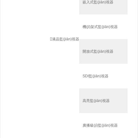
嵌入式監(jiān)視器
機(jī)架式監(jiān)視器

液晶監(jiān)視器
開放式監(jiān)視器
SDI監(jiān)視器
高亮監(jiān)視器
廣播級(jí)監(jiān)視器