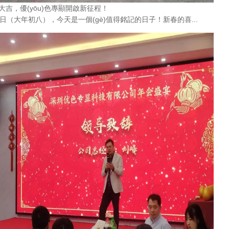
大吉，優(yōu)色專顯開啟新征程！
日（大年初八），今天是一個(gè)值得銘記的日子！新春的喜...