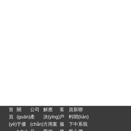
首
關
公司
解
應
客
資
新
聯
頁
(guān)
產
決
(yīng)
戶
料
聞
(lián)
(yè)
于優
(chǎn)
方
用案
服
下
中
系我