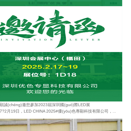
專顯誠(chéng)邀您參加2023屆深圳國(guó)際LED展
?2月19日，LED CHINA 2025#優(yōu)色專顯科技有限公司，...