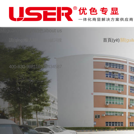
關(guān)于優(yōu)色
about us
首頁(yè)
關(guā
400-830-9881
18923434587