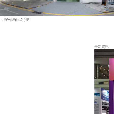
→
辦公環(huán)境
最新資訊