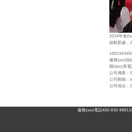
2024年會(h
啟航新歲
189234345
服務(wù)熱
聯(lián)系
公司傳真：
公司郵箱：
i
公司地址：
服務(wù)電話
400-830-9881
1